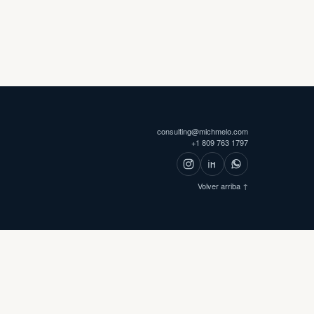
consulting@michmelo.com
+1 809 763 1797
Volver arriba ↑