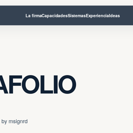
La firma
Capacidades
Sistemas
Experiencia
Ideas
AFOLIO
by msignrd