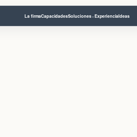
La firma
Capacidades
Soluciones
Experiencia
Ideas
⌄