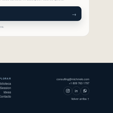
→
ana.
PLORAR
consulting@michmelo.com
+1 809 763 1797
iblioteca
 Session
Ideas
Contacto
Volver arriba ↑