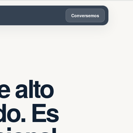
Conversemos
 alto
do. Es