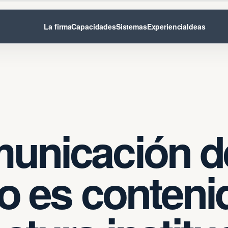
La firma
Capacidades
Sistemas
Experiencia
Ideas
unicación de
no es conteni