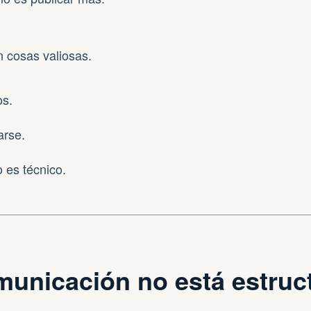
 cosas valiosas.
os.
arse.
 es técnico.
municación no está estruc