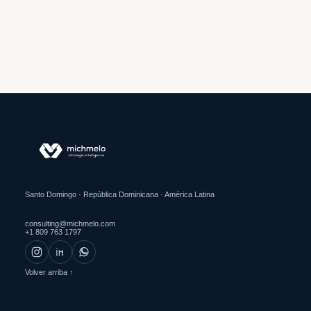
Santo Domingo · República Dominicana · América Latina
consulting@michmelo.com
+1 809 763 1797
Volver arriba ↑