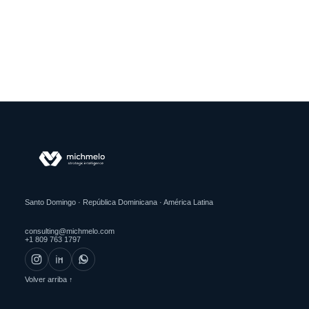
Santo Domingo · República Dominicana · América Latina
consulting@michmelo.com
+1 809 763 1797
Volver arriba ↑