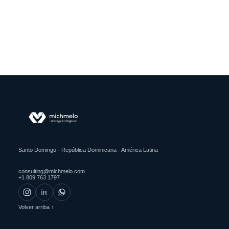
Santo Domingo · República Dominicana · América Latina
consulting@michmelo.com
+1 809 763 1797
Volver arriba ↑