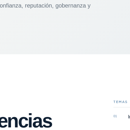
 confianza, reputación, gobernanza y
TEMAS
encias
01
I