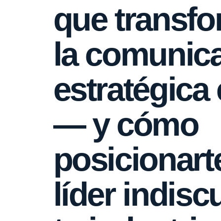
que transf
la comunic
estratégica
— y cómo
posicionar
líder indisc