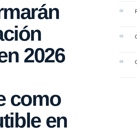
ormarán
02
ación
03
 en 2026
04
te como
utible en