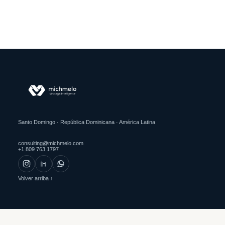
Santo Domingo · República Dominicana · América Latina
consulting@michmelo.com
+1 809 763 1797
Volver arriba ↑