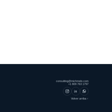
consulting@michmelo.com
+1 809 763 1797
Volver arriba ↑