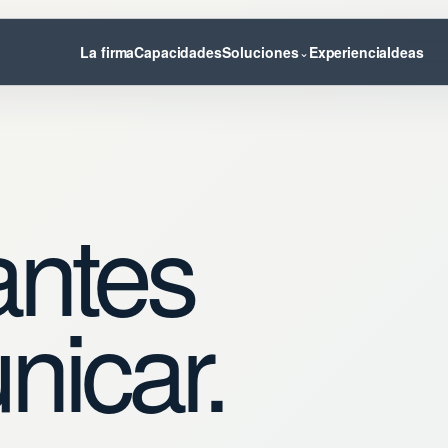
La firma
Capacidades
Soluciones
Experiencia
Ideas
⌄
antes
nicar.