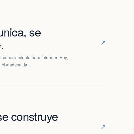
unica, se
.
↗
una herramienta para informar. Hoy,
ia ciudadana, la…
 se construye
↗