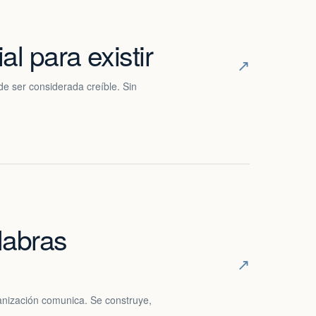
al para existir
↗
e ser considerada creíble. Sin
labras
↗
anización comunica. Se construye,