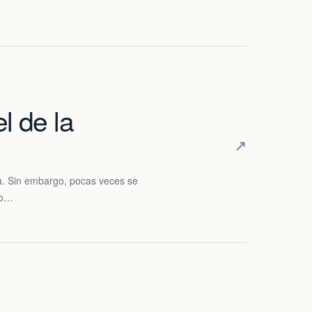
l de la
↗
da. Sin embargo, pocas veces se
no…