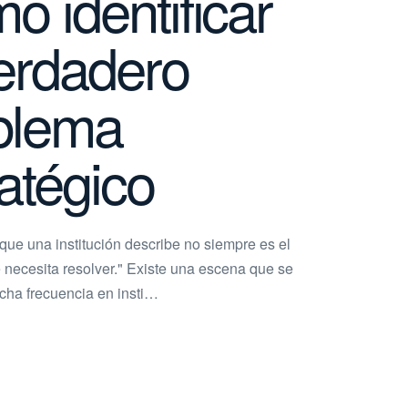
o identificar
verdadero
blema
atégico
que una institución describe no siempre es el
necesita resolver." Existe una escena que se
cha frecuencia en insti…