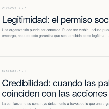
26.06.2026 · 3 MIN
Legitimidad: el permiso soci
Una organización puede ser conocida. Puede ser visible. Incluso pued
embargo, nada de esto garantiza que sea percibida como legítima.…
25.06.2026 · 3 MIN
Credibilidad: cuando las pa
coinciden con las acciones
La confianza no se construye únicamente a través de lo que una org