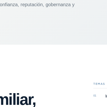
 confianza, reputación, gobernanza y
TEMAS
iliar,
01
I