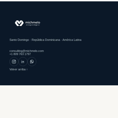
Santo Domingo · República Dominicana · América Latina
consulting@michmelo.com
+1 809 763 1797
Volver arriba ↑