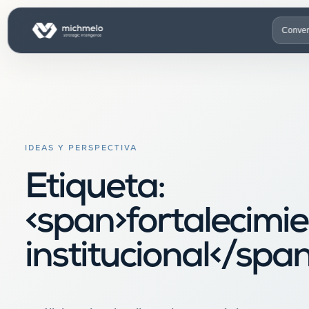
Conve
IDEAS Y PERSPECTIVA
Etiqueta:
<span>fortalecimi
institucional</spa