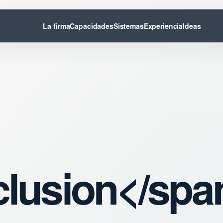
La firma
Capacidades
Sistemas
Experiencia
Ideas
clusion</spa