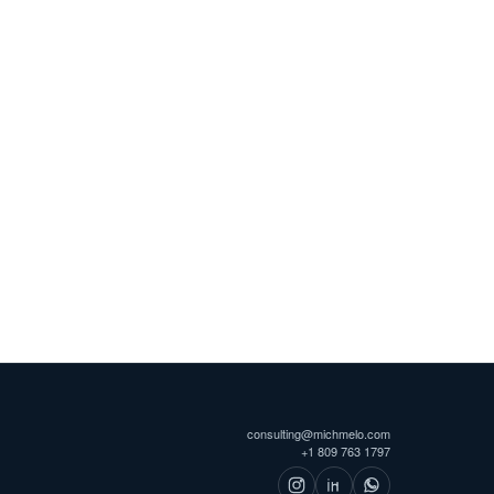
consulting@michmelo.com
+1 809 763 1797