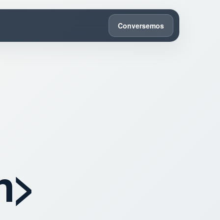
Conversemos
n>