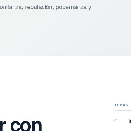
 confianza, reputación, gobernanza y
TEMAS
r con
01
I