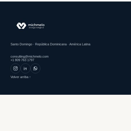
Santo Domingo · República Dominicana · América Latina
consulting@michmelo.com
+1 809 763 1797
Volver arriba ↑